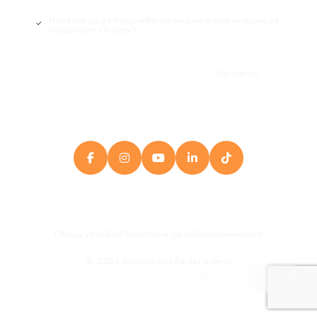
Искате ли да получавате най-новите новини за
печат от J Point+?

Изпрати





Общи условия
Политика за поверителност
©
2026
Всички права запазени
Development by
/
Design by
This website uses cookies.
See how
.