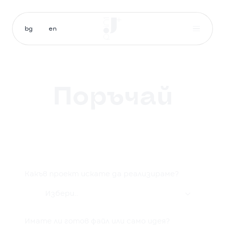
bg
en
Поръчай
Какъв проект искате да реализираме?
Избери..

Имате ли готов файл или само идея?