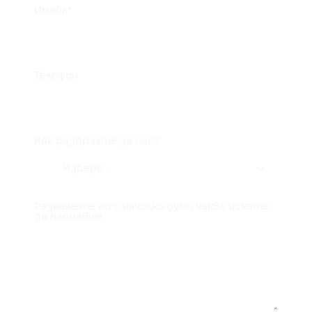
Имейл*
Телефон
Как разбрахте за нас?
Избери..

Разкажете ни с няколко думи какво искате
да направим: