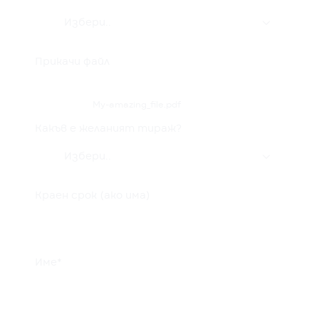
Избери..

Прикачи файл
My-amazing_file.pdf
Какъв е желаният тираж?
Избери..

Краен срок (ако има)
Име*