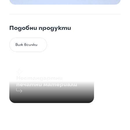

Подобни продукти

Виж всички

Нестандартни
печатни материали
