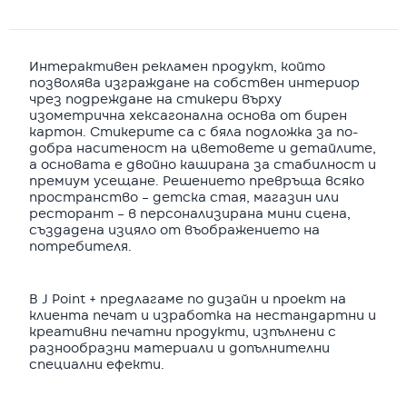
Интерактивен рекламен продукт, който
позволява изграждане на собствен интериор
чрез подреждане на стикери върху
изометрична хексагонална основа от бирен
картон. Стикерите са с бяла подложка за по-
добра наситеност на цветовете и детайлите,
а основата е двойно каширана за стабилност и
премиум усещане. Решението превръща всяко
пространство – детска стая, магазин или
ресторант – в персонализирана мини сцена,
създадена изцяло от въображението на
потребителя.
В J Point + предлагаме по дизайн и проект на
клиента печат и изработка на нестандартни и
креативни печатни продукти, изпълнени с
разнообразни материали и допълнителни
специални ефекти.