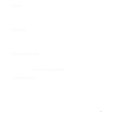
Име*
Имейл*
Прикачи файл
My-amazing_file.pdf
Съобщение