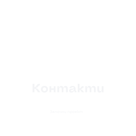
Контакти

Започни проект