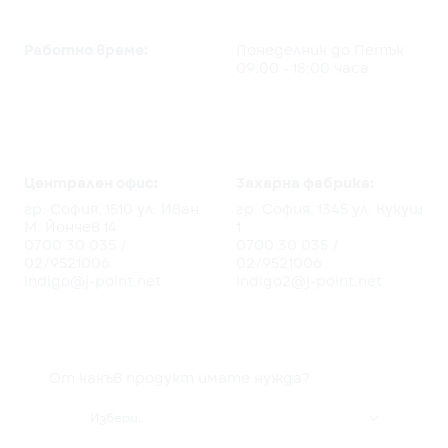
Работно време:
Понеделник до Петък
09:00 - 18:00 часа
Централен офис:
3ахарна фабрика:
гр. София, 1510 ул. Иван
гр. София, 1345 ул. Кукуш
М. Йончев 14
1
0700 30 035
/
0700 30 035
/
02/9521006
02/9521006
indigo@j-point.net
indigo2@j-point.net
От какъв продукт имате нужда?

Избери..