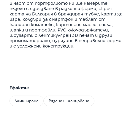
В част от портфолиото ни ще намерите
пъзели с изрязване в различни форми, скреч
карта на България в брандиран тубус, карти за
игра, холдъри за смартфон и таблет от
каширан коматекс, картонени маски, очила,
шапки и портфейли, PVC ключодържатели,
шоукарти с лентикулярен 3D печат и други
промоматериали, изрязани в неправилни форми
и с усложнени конструкции.
Ефекти:
Ламиниране
Рязане и щанцоване