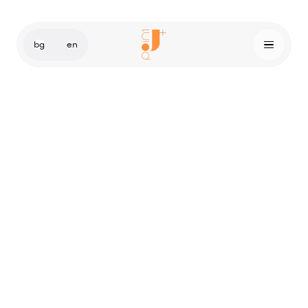
bg
en