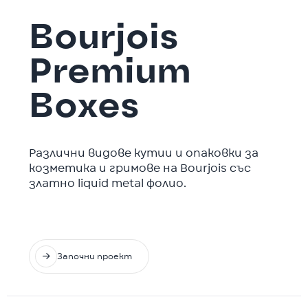
Bourjois
Premium
Boxes
Различни видове кутии и опаковки за
козметика и гримове на Bourjois със
златно liquid metal фолио.

Започни проект