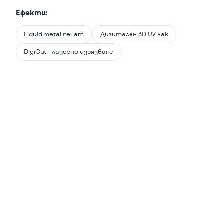
Ефекти:
Liquid metal печат
Дигитален 3D UV лак
DigiCut - лазерно изрязване