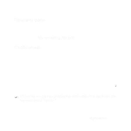
Прикачи файл
My-amazing_file.pdf
Съобщение
Искате ли да получавате най-новите новини за
печат от J Point+?

Изпрати