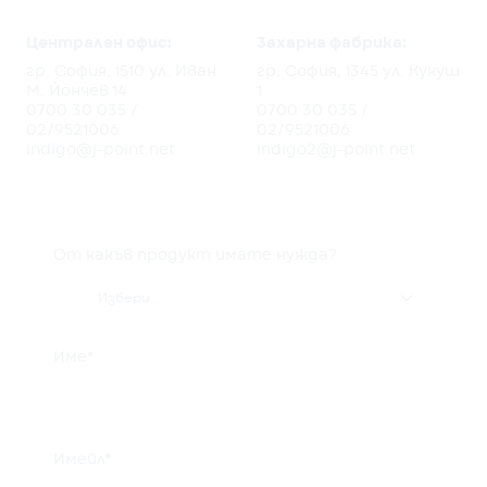
Централен офис:
3ахарна фабрика:
гр. София, 1510 ул. Иван
гр. София, 1345 ул. Кукуш
М. Йончев 14
1
0700 30 035
/
0700 30 035
/
02/9521006
02/9521006
indigo@j-point.net
indigo2@j-point.net
От какъв продукт имате нужда?

Избери..
Име*
Имейл*