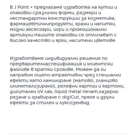
В J Point + предлагаме изработка на кутии и
опаковки сразлични форми, размери и
нестандартни конструкции за козметика,
фармацевтичнипродукти, храни и напитки,
модни аксесоари, игри и промоционални
артикули.Нашите опаковки се отличават с
високо качество и ярки, наситени цветове.
Изработваме индивидуални решения по
предварителнаспецификация и клиентски
файлове в кратки срокове. Можем да ги
направим ощепо-атрактивни чрез специални
ефекти като ламиниране (матово, гланцово
илиметализирано), релефни хартии и картони,
дигитален UV лак, liquid metal печат,лазерно
рязане и гравиране с digiCut, преге и други
ефекти за стилен и луксозенвид.