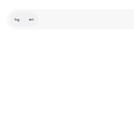
bg
en