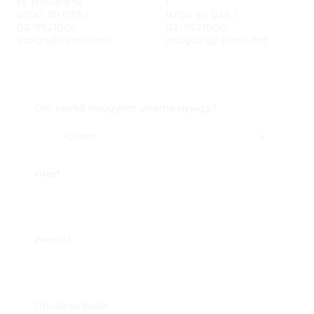
М. Йончев 14
1
0700 30 035
/
0700 30 035
/
02/9521006
02/9521006
indigo@j-point.net
indigo2@j-point.net
От какъв продукт имате нужда?

Избери..
Име*
Имейл*
Прикачи файл