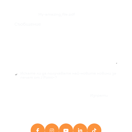
My-amazing_file.pdf
Съобщение
Искате ли да получавате най-новите новини за
печат от J Point+?

Изпрати




