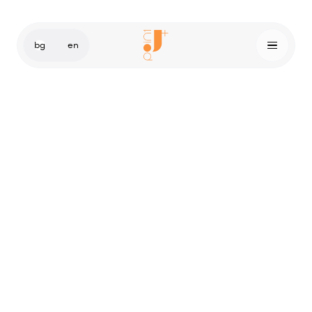
bg
en