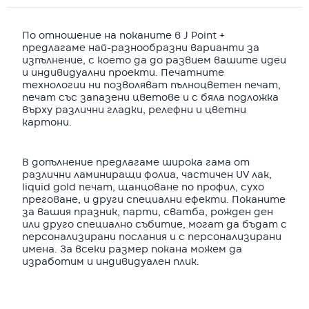
По отношение на поканите в J Point +
предлагаме най-разнообразни варианти за
изпълнение, с което да до развием вашите идеи
и индивидуални проекти. Печатните
технологии ни позволяват пълноцветен печат,
печат със запазени цветове и с бяла подложка
върху различни гладки, релефни и цветни
картони.
В допълнение предлагаме широка гама от
различни ламиниращи фолиа, частичен UV лак,
liquid gold печат, щанцоване по профил, сухо
преговане, и други специални ефекти. Поканите
за вашия празник, парти, сватба, рожден ден
или друго специално събитие, могат да бъдат с
персонализирани послания и с персонализирани
имена. За всеки размер покана можем да
изработим и индивидуален плик.