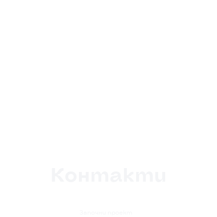
Контакти

Започни проект