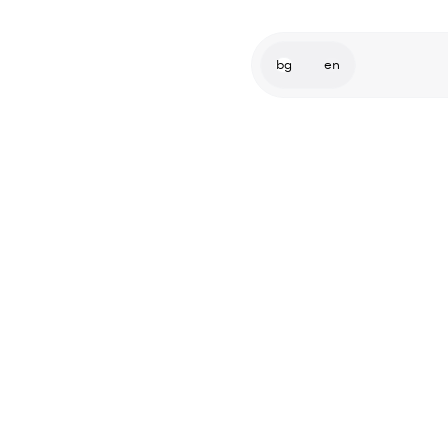
bg
en