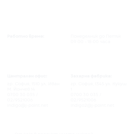
Работно време:
Понеделник до Петък
09:00 - 18:00 часа
Централен офис:
3ахарна фабрика:
гр. София, 1510 ул. Иван
гр. София, 1345 ул. Кукуш
М. Йончев 14
1
0700 30 035
/
0700 30 035
/
02/9521006
02/9521006
indigo@j-point.net
indigo2@j-point.net