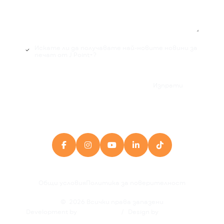
Искате ли да получавате най-новите новини за
печат от J Point+?

Изпрати





Общи условия
Политика за поверителност
©
2026
Всички права запазени
Development by
/
Design by