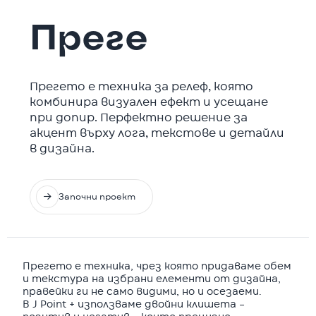
Преге
Прегето е техника за релеф, която
комбинира визуален ефект и усещане
при допир. Перфектно решение за
акцент върху лога, текстове и детайли
в дизайна.

Започни проект
Прегето е техника, чрез която придаваме обем
и текстура на избрани елементи от дизайна,
правейки ги не само видими, но и осезаеми.
В J Point + използваме двойни клишета –