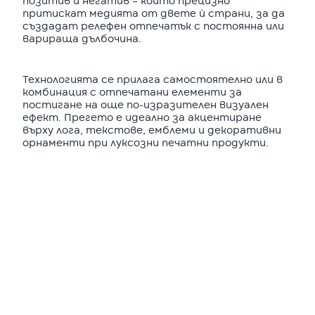
позитив и негатив – които прецизно
притискат медията от двете ѝ страни, за да
създадат релефен отпечатък с постоянна или
варираща дълбочина.
Технологията се прилага самостоятелно или в
комбинация с отпечатани елементи за
постигане на още по-изразителен визуален
ефект. Прегето е идеално за акцентиране
върху лога, текстове, емблеми и декоративни
орнаменти при луксозни печатни продукти.