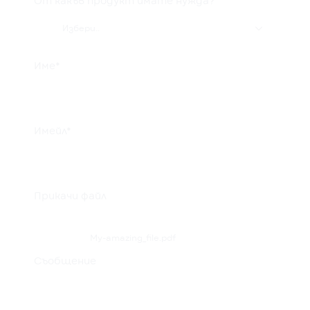
От какъв продукт имате нужда?

Избери..
Име*
Имейл*
Прикачи файл
My-amazing_file.pdf
Съобщение